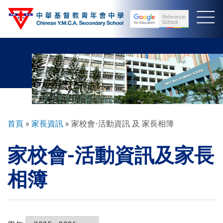
移
至
主
內
容
導
首頁
家長資訊
家校會-活動資訊 及 家長相簿
航
家校會-活動資訊及家長
連
結
相簿