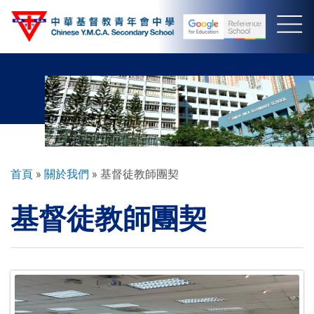
移
至
主
內
容
導
首頁
關於我們
基督徒教師團契
航
基督徒教師團契
連
結