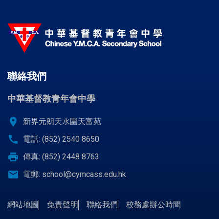
聯絡我們
中華基督教青年會中學
location_on
新界元朗天水圍天富苑
call
電話: (852) 2540 8650
print
傳真: (852) 2448 8763
email
電郵:
school@cymcass.edu.hk
網站地圖
免責聲明
聯絡我們
校務處辦公時間