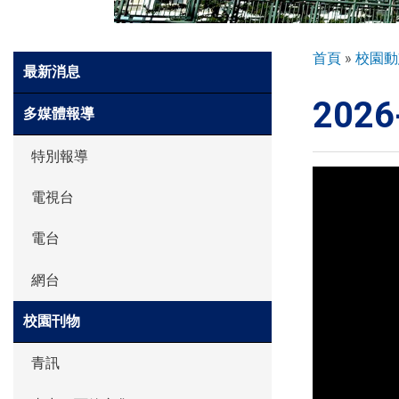
環球探索
導
首頁
校園動
Side
最新消息
航
Meun
202
連
入學申請
多媒體報導
結
特別報導
學生園地
電視台
電台
學生表現
網台
家長資訊
校園刊物
青訊