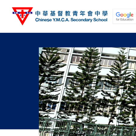
移
至
主
內
容
關於我們
校園動態
學與教
學生發展