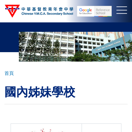
移
至
主
內
容
導
首頁
航
國內姊妹學校
連
結