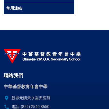
常用連結
聯絡我們
中華基督教青年會中學
location_on
新界元朗天水圍天富苑
call
電話: (852) 2540 8650