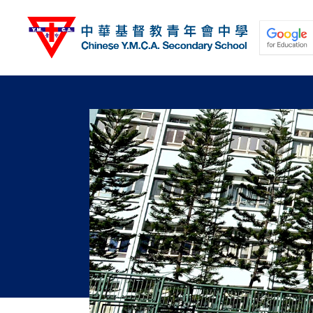
移
至
主
內
容
關於我們
校園動態
學與教
學生發展