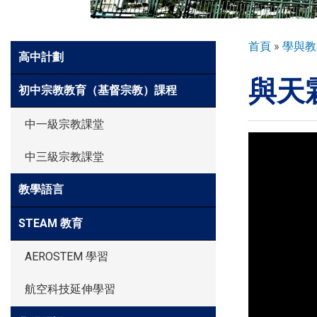
環球探索
導
首頁
學與教
Side
高中計劃
航
Meun
與天
連
入學申請
初中宗教教育（基督宗教）課程
結
中一級宗教課堂
學生園地
中三級宗教課堂
教學語言
學生表現
STEAM 教育
家長資訊
AEROSTEM 學習
航空科技延伸學習