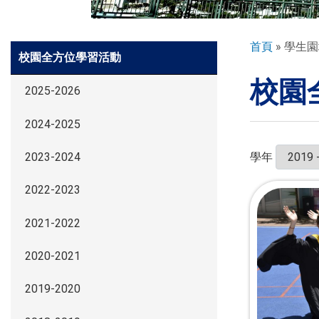
環球探索
導
首頁
學生園
Side
校園全方位學習活動
航
Meun
校園
連
入學申請
2025-2026
結
2024-2025
學生園地
學年
2023-2024
2022-2023
學生表現
2021-2022
家長資訊
2020-2021
2019-2020