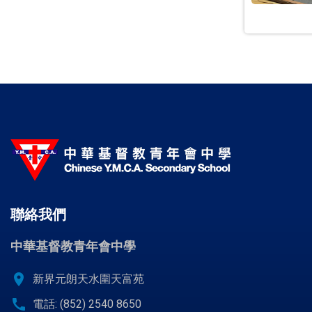
聯絡我們
中華基督教青年會中學
location_on
新界元朗天水圍天富苑
call
電話: (852) 2540 8650