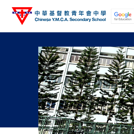
移
至
主
內
容
關於我們
校園動態
學與教
學生發展