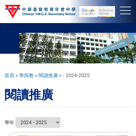
移
至
主
內
容
導
首頁
學與教
閱讀推廣
- 2024-2025
航
閱讀推廣
連
結
學年