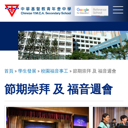
移
至
主
內
容
導
首頁
學生發展
校園福音事工
節期崇拜 及 福音週會
航
節期崇拜 及 福音週會
連
結