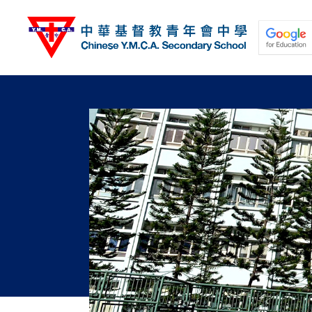
移
至
主
內
容
關於我們
校園動態
學與教
學生發展