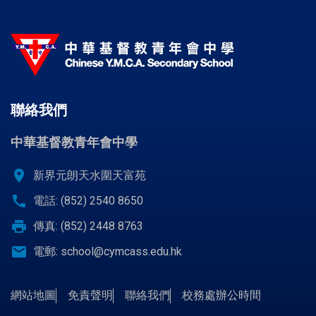
聯絡我們
中華基督教青年會中學
location_on
新界元朗天水圍天富苑
call
電話: (852) 2540 8650
print
傳真: (852) 2448 8763
email
電郵:
school@cymcass.edu.hk
網站地圖
免責聲明
聯絡我們
校務處辦公時間