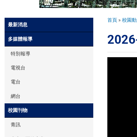
環球探索
導
首頁
校園動
Side
最新消息
航
Meun
202
連
入學申請
多媒體報導
結
特別報導
學生園地
電視台
電台
學生表現
網台
家長資訊
校園刊物
青訊