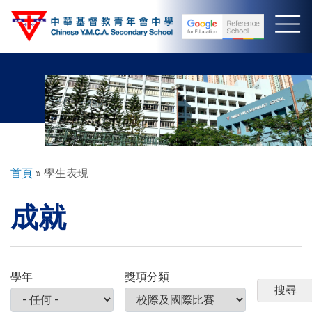
移
至
主
內
容
導
首頁
學生表現
航
成就
連
結
學年
獎項分類