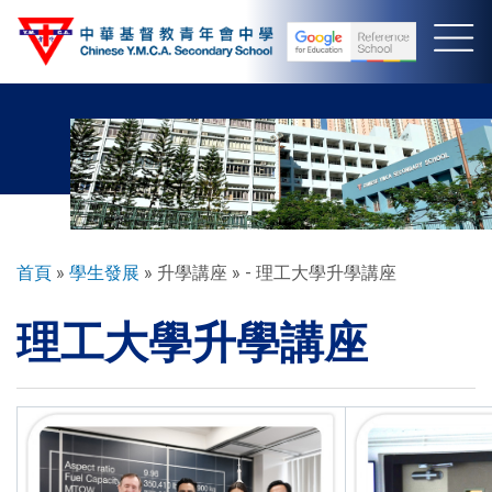
移
至
主
內
容
導
首頁
學生發展
升學講座
- 理工大學升學講座
航
理工大學升學講座
連
結