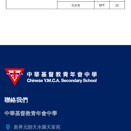
聯絡我們
中華基督教青年會中學
location_on
新界元朗天水圍天富苑