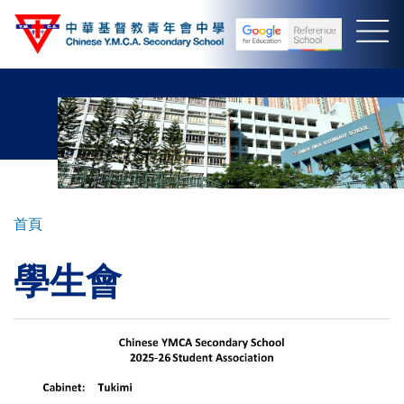
移
至
主
內
容
導
首頁
航
學生會
連
結