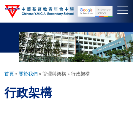
移
至
主
內
容
導
首頁
關於我們
管理與架構
行政架構
航
行政架構
連
結