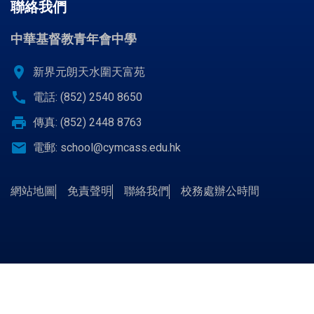
聯絡我們
中華基督教青年會中學
location_on
新界元朗天水圍天富苑
call
電話: (852) 2540 8650
print
傳真: (852) 2448 8763
email
電郵:
school@cymcass.edu.hk
網站地圖
免責聲明
聯絡我們
校務處辦公時間