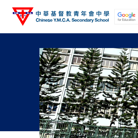
移
至
主
內
容
關於我們
校園動態
學與教
學生發展