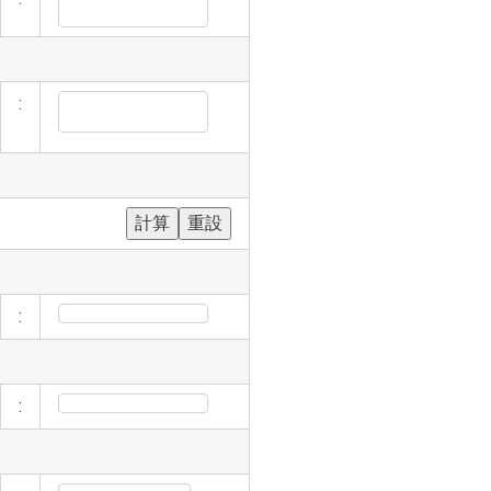
:
:
: