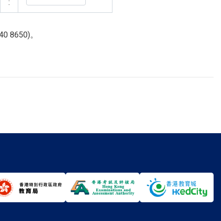
:
8650)。