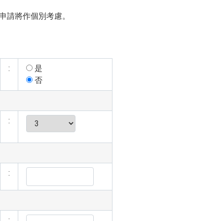
申請將作個別考慮。
:
是
否
:
:
: