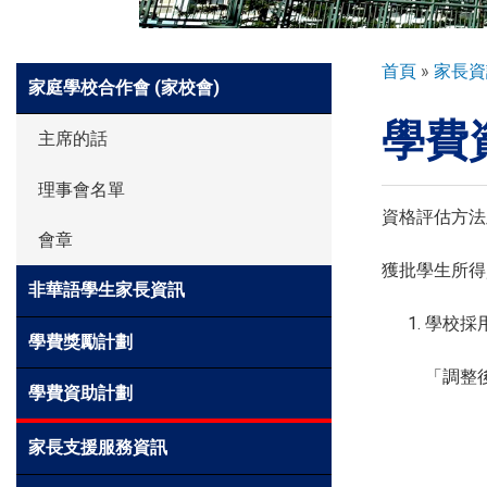
環球探索
導
首頁
家長資
Side
家庭學校合作會 (家校會)
航
Meun
學費
連
入學申請
主席的話
結
理事會名單
學生園地
資格評估方法及資
會章
獲批學生所得
非華語學生家長資訊
學生表現
學校採
學費獎勵計劃
家長資訊
「調整
學費資助計劃
家長支援服務資訊