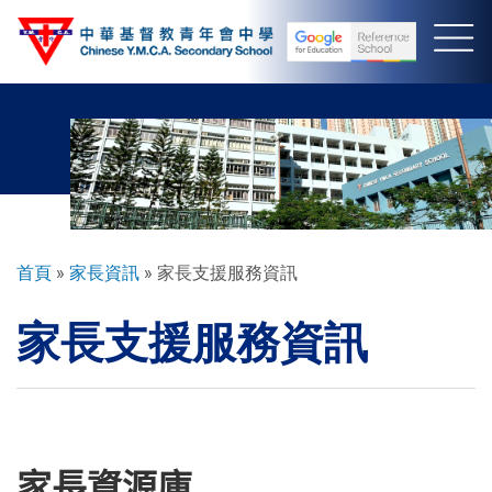
移
至
主
內
容
導
首頁
家長資訊
家長支援服務資訊
航
家長支援服務資訊
連
結
家長資源庫