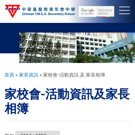
移
至
主
內
容
導
首頁
家長資訊
家校會-活動資訊 及 家長相簿
航
家校會-活動資訊及家長
連
結
相簿