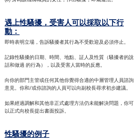
遇上性騷擾，受害人可以採取以下行
動：
即時表明立場，告訴騷擾者其行為不受歡迎及必須停止。
記錄性騷擾的日期、時間、地點、証人及性質（騷擾者的說
話和做過 的行為），以及受害人當時的反應。
向你的部門主管或任何其他你覺得合適的中層管理人員諮詢
意見。你和/或你諮詢的人員可以向副校長尋求初步建議。
如果經過調解和其他非正式處理方法仍未能解決問題，你可
以正式向校長提出書面投訴。
性騷擾的例子