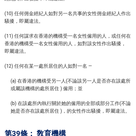
(10) 任何佣金經紀人如對另一名共事的女性佣金經紀人作出
騷擾，即屬違法。
(11) 任何謀求在香港的機構受一名女性僱用的人，或任何在
香港的機構受一名女性僱用的人，如對該女性作出騷擾，
即屬違法。
(12) 任何在某一處所居住的人如對一名 —
(a) 在香港的機構受另一人(不論該另一人是否亦在該處所
或屬該機構的處所居住 ) 僱用；並
(b) 在該處所內執行關於她的僱用的全部或部分工作(不論
她是否亦在該處所居住 )，的女性作出騷擾，即屬違法。
第39條： 敎育機構