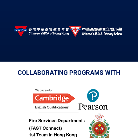
COLLABORATING PROGRAMS WITH