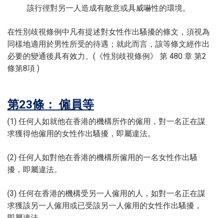
該行徑對另一人造成有敵意或具威嚇性的環境。
在性別歧視條例中凡有提述對女性作出騷擾的條文，須視為
同樣地適用於男性所受的待遇；就此而言，該等條文經作出
必要的變通後具有效力。(《性別歧視條例》 第 480 章 第2
條第8項 )
第23條： 僱員等
(1) 任何人如就他在香港的機構所作的僱用，對一名正在謀
求獲得他僱用的女性作出騷擾，即屬違法。
(2) 任何人如對他在香港的機構所僱用的一名女性作出騷
擾，即屬違法。
(3) 任何在香港的機構受另一人僱用的人，如對一名正在謀
求獲該另一人僱用或已受該另一人僱用的女性作出騷擾，
即屬違法。