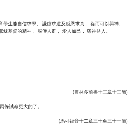
育學生能自信求學、 謙虛求道及感恩求真， 從而可以與神、
耶穌基督的精神， 服侍人群， 愛人如己， 榮神益人。
(哥林多前書十三章十三節)
兩條誡命更大的了。
(馬可福音十二章三十至三十一節)