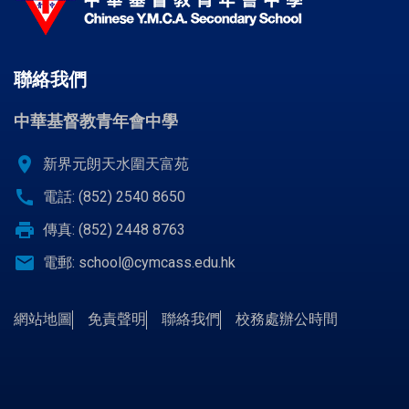
聯絡我們
中華基督教青年會中學
location_on
新界元朗天水圍天富苑
call
電話: (852) 2540 8650
print
傳真: (852) 2448 8763
email
電郵:
school@cymcass.edu.hk
網站地圖
免責聲明
聯絡我們
校務處辦公時間