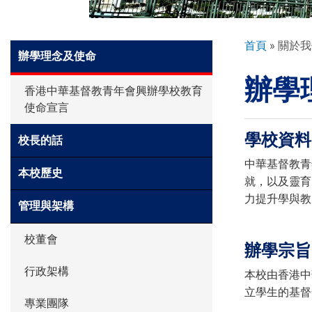
環球探索
導
首頁
關於我
Side
辦學理念及使命
航
Meun
辦學
連
入學申請
香港中華基督教青年會興辦學校教育
結
使命宣言
學生園地
學校資料
校長的話
中華基督教青
本校歷史
就，以及靈育
學生表現
力提升學與教
管理與架構
校董會
家長資訊
辦學宗旨
行政架構
本校由香港中
立學生的基督
專業團隊