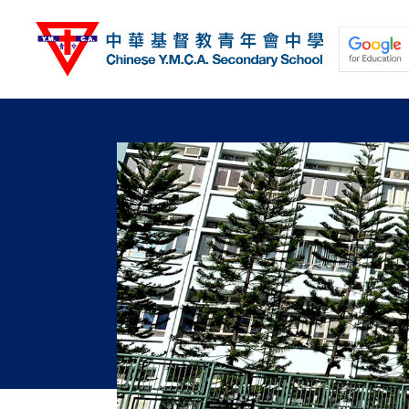
移
至
主
內
容
關於我們
校園動態
學與教
學生發展