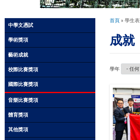
環球探索
導
首頁
學生表
Side
中學文憑試
航
Meun
成就
連
入學申請
學術獎項
結
藝術成就
學生園地
學年
校際比賽獎項
學生表現
國際比賽獎項
音樂比賽獎項
家長資訊
體育獎項
其他獎項