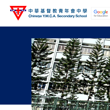
移
至
主
內
容
關於我們
校園動態
學與教
學生發展