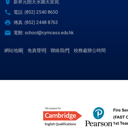
location_on
新界元朗天水圍天富苑
call
電話: (852) 2540 8650
print
傳真: (852) 2448 8763
email
電郵:
school@cymcass.edu.hk
網站地圖
免責聲明
聯絡我們
校務處辦公時間