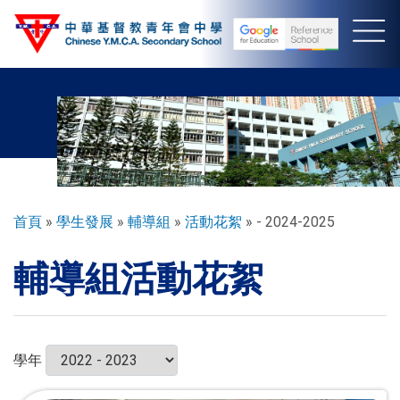
移
至
主
內
容
導
首頁
學生發展
輔導組
活動花絮
- 2024-2025
航
輔導組活動花絮
連
結
學年