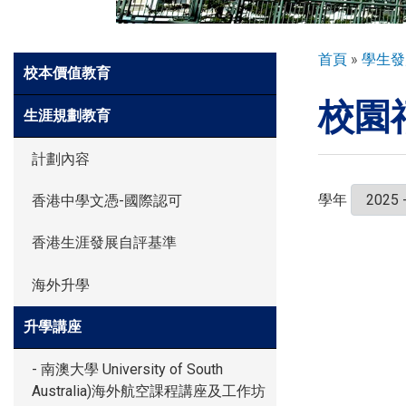
環球探索
導
首頁
學生發
Side
校本價值教育
航
Meun
校園
連
入學申請
生涯規劃教育
結
計劃內容
學生園地
學年
香港中學文憑-國際認可
香港生涯發展自評基準
學生表現
海外升學
家長資訊
升學講座
- 南澳大學 University of South
Australia)海外航空課程講座及工作坊