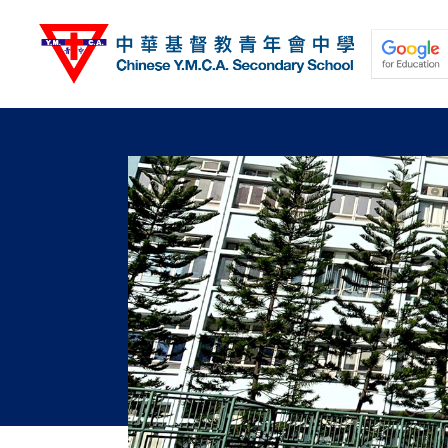
移
至
主
內
容
關於我們
校園動態
學與教
學生發展