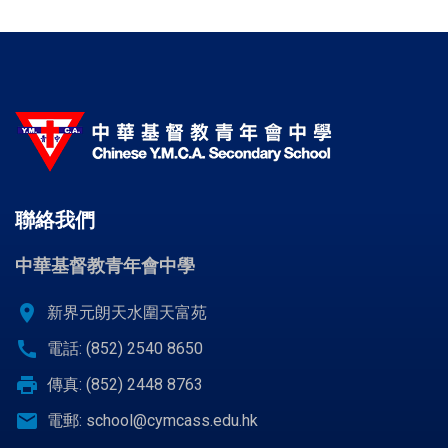
聯絡我們
中華基督教青年會中學
location_on
新界元朗天水圍天富苑
call
電話: (852) 2540 8650
print
傳真: (852) 2448 8763
email
電郵:
school@cymcass.edu.hk