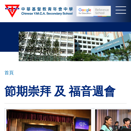
移
至
主
內
容
導
首頁
航
節期崇拜 及 福音週會
連
結