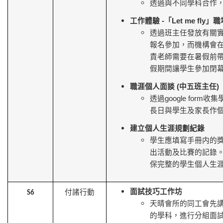
透過與不同學科合作
工作體驗
-
「
Let me fly
」職
透過班主任發放有關
報名參加，而機構會
責老師需要在暑假前
假期間讓學生參加閉
職涯個人面談
(
中五班主任
)
透過
google form
收集
長日與學生及家長作
建立個人生涯規劃紀錄
學生應填寫手冊内的
出活動及比賽的記錄
保完整的學生個人生
面試技巧工作坊
付諸行動
S6
天晴會所的同工會先
的學科，進行分組面