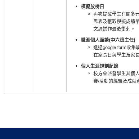
模擬放榜日
再次提醒學生有關多
思表及獲取模擬成績
文憑試作最後衝刺。
職涯個人面談
(
中六班主任
)
透過
google form
收集
在家長日與學生及家
個人生涯規劃紀錄
校方會派發學生其個
賽
/
活動的經驗及成就