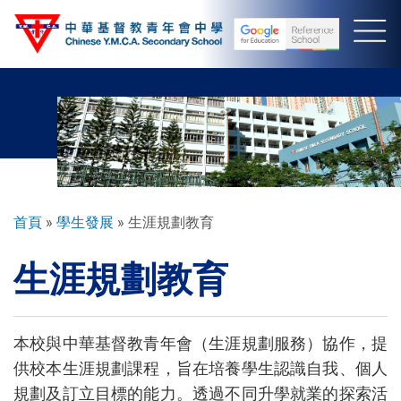
移
至
主
內
容
導
首頁
學生發展
生涯規劃教育
航
生涯規劃教育
連
結
本校與中華基督教青年會（生涯規劃服務）協作，提
供校本生涯規劃課程，旨在培養學生認識自我、個人
規劃及訂立目標的能力。透過不同升學就業的探索活