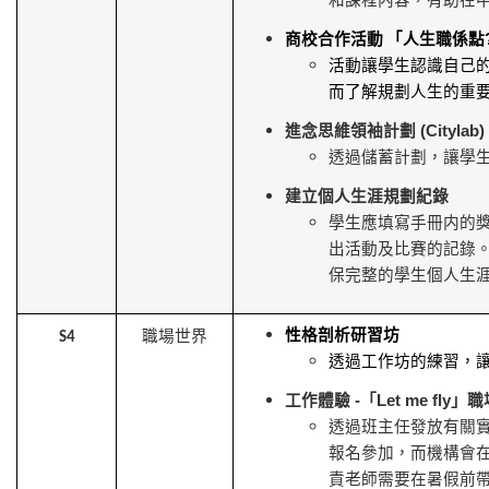
商校合作活動
「人生職係點
活動讓學生認識自己
而了解規劃人生的重
進念思維領袖計劃
(Citylab)
透過儲蓄計劃，讓學
建立個人生涯規劃紀錄
學生應填寫手冊内的
出活動及比賽的記錄
保完整的學生個人生
性格剖析研習
坊
職場世界
S4
透過工作坊的練習，
工作體驗
-
「
Let me fly
」職
透過班主任發放有關
報名參加，而機構會
責老師需要在暑假前