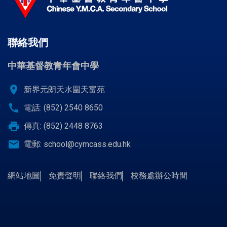
聯絡我們
中華基督教青年會中學
location_on
新界元朗天水圍天富苑
call
電話: (852) 2540 8650
print
傳真: (852) 2448 8763
email
電郵:
school@cymcass.edu.hk
網站地圖
免責聲明
聯絡我們
校務處辦公時間