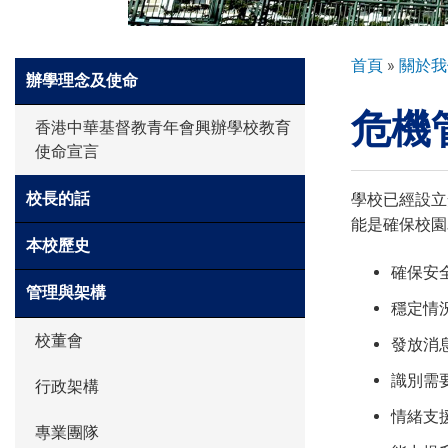
環球探索
導
首頁
關於我
Side
辦學理念及使命
航
Meun
危機
連
入學申請
香港中華基督教青年會興辦學校教育
結
使命宣言
學生園地
校長的話
學校已經設立
能是確保校園
本校歷史
學生表現
確保安
管理與架構
穩定情
校董會
發放消
家長資訊
識別需
行政架構
情緒支
專業團隊