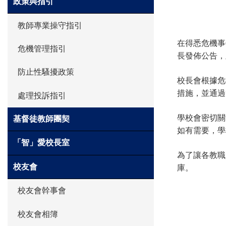
政策與指引
教師專業操守指引
在得悉危機事
危機管理指引
長發佈公告，
防止性騷擾政策
校長會根據危
措施，並通過
處理投訴指引
學校會密切關
基督徒教師團契
如有需要，學
「智」愛校長室
為了讓各教職
校友會
庫。
校友會幹事會
校友會相簿