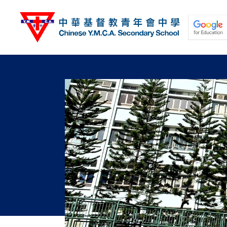
移
至
主
內
容
關於我們
校園動態
學與教
學生發展