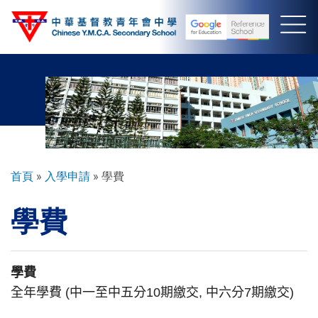
移
至
主
內
容
導
首頁
入學申請
學費
航
學費
連
結
學費
全年學費
(
中一至中五分
10
期繳交
,
中六分
7
期繳交
)