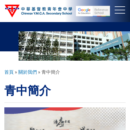
移
至
主
內
容
導
首頁
關於我們
青中簡介
航
青中簡介
連
結