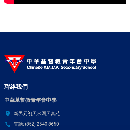
聯絡我們
中華基督教青年會中學
location_on
新界元朗天水圍天富苑
call
電話: (852) 2540 8650