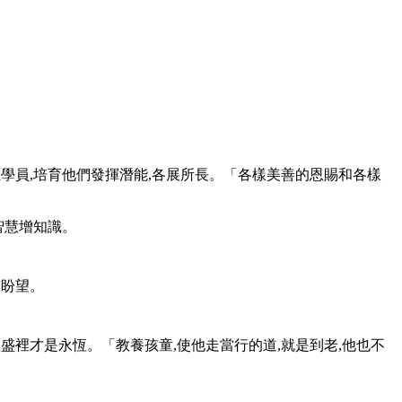
位學員,培育他們發揮潛能,各展所長。「各樣美善的恩賜和各樣
智慧增知識。
滿盼望。
豐盛裡才是永恆。「教養孩童,使他走當行的道,就是到老,他也不