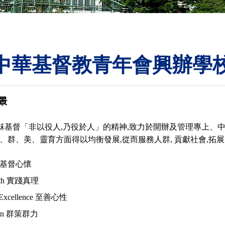
ORATION
umb
中華基督教青年會興辦學
景
TS
耶穌基督「非以役人,乃役於人」的精神,致力於開辦及管理專上、
、群、美、靈育方面得以均衡發展,從而服務人群, 貢獻社會,拓展天國
ity 基督心懷
Truth 實踐真理
f Excellence 至善心性
ation 群策群力