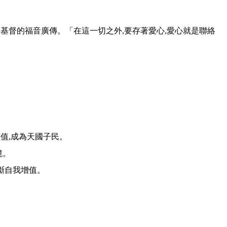
讓基督的福音廣傳。「在這一切之外,要存著愛心,愛心就是聯絡
價值,成為天國子民。
境。
不斷自我增值。