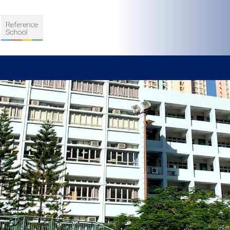
S
D TEACHING
VELOPMENT