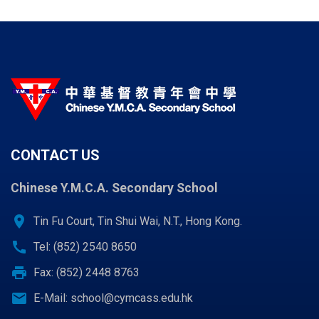
CONTACT US
Chinese Y.M.C.A. Secondary School
location_on
Tin Fu Court, Tin Shui Wai, N.T., Hong Kong.
call
Tel: (852) 2540 8650
print
Fax: (852) 2448 8763
email
E-Mail:
school@cymcass.edu.hk