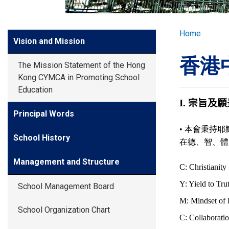
GLOBAL EXPL
Breadcr
Home
Side
Vision and Mission
ADMISSION
Meun
香港
The Mission Statement of the Hong
STUDENTS
Kong CYMCA in Promoting School
Education
I.
宗旨及願
ACHIEVEMEN
Principal Words
• 本會秉持
School History
在德、智、體
PARENTS
Management and Structure
C: Christian
Y: Yield to 
School Management Board
M: Mindset o
School Organization Chart
C: Collabor