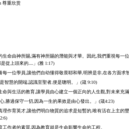
tion 尊重欣赏
員的生命由神所賜,滿有神所賜的潛能與才華。因此,我們重視每一
從上頭來的....」(雅 1:17)
培養每一位學員,讓他們自幼懂得敬畏耶和華,明辨是非,在各方面求
智慧的開端,認識至聖者,便是聰明。」(箴 9:10)
過生命與生活的教育,讓學員由心建立一個正向的人生觀,對未來充
,勝過保守一切,因為一生的果效是由心發出。」(箴4:23)
以真理作育英才,讓他們明白物質的追求是短暫的,唯有活在上主的
:6)
教育工作者的素質,因為教育就是生命影響生命的工程。