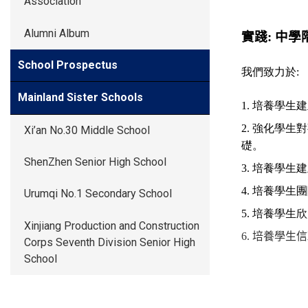
Association
Alumni Album
實踐
:
中學
School Prospectus
我們致力於:
Mainland Sister Schools
1. 培養學
2. 強化學
Xi’an No.30 Middle School
礎。
ShenZhen Senior High School
3. 培養學
4. 培養學
Urumqi No.1 Secondary School
5. 培養學
Xinjiang Production and Construction
6.
培養學生信
Corps Seventh Division Senior High
School