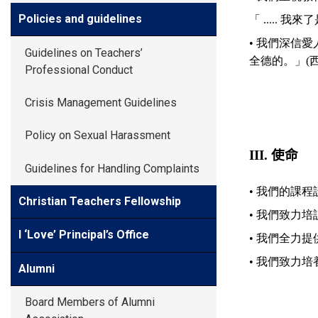
Policies and guidelines
「 ..... 
• 我們深信
Guidelines on Teachers’
全德的。」(西 3
Professional Conduct
Crisis Management Guidelines
Policy on Sexual Harassment
III.
使命
Guidelines for Handling Complaints
• 我們的課
Christian Teachers Fellowship
• 我們致力
I ‘Love’ Principal’s Office
• 我們全力
• 我們致力
Alumni
Board Members of Alumni