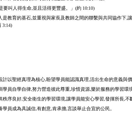
我來了是要叫人得生命,並且活得更豐盛。」(約 10:10)
愛人是教育的基石,並重視與家長及教師之間的聯繫與共同協作下,
:14)
程設計以聖經真理為核心,盼望學員能認識真理,活出生命的意義與
培訓學員自學自律,努力營造彼此尊重,珍惜資源,樂於服務的學習環
提供秩序良好,安全衛生的學習環境,讓學員能安心學習,發揮所長,
培養學員成為具誠信,有創意,肯承擔,言談舉止合宜的公民。