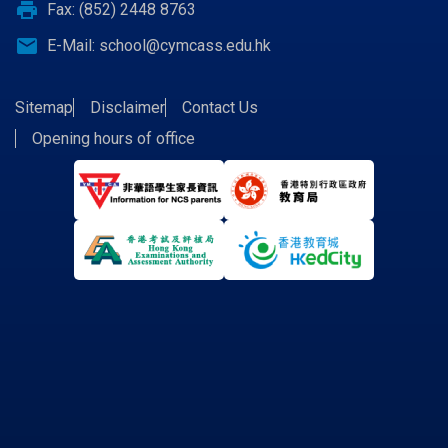
print
Fax: (852) 2448 8763
email
E-Mail:
school@cymcass.edu.hk
Sitemap
Disclaimer
Contact Us
Opening hours of office