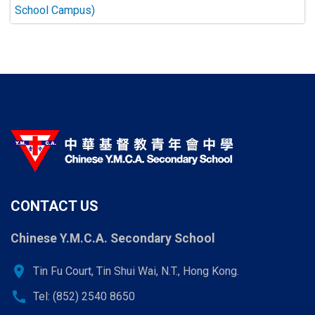
CONTACT US
Chinese Y.M.C.A. Secondary School
location_on
Tin Fu Court, Tin Shui Wai, N.T., Hong Kong.
call
Tel: (852) 2540 8650