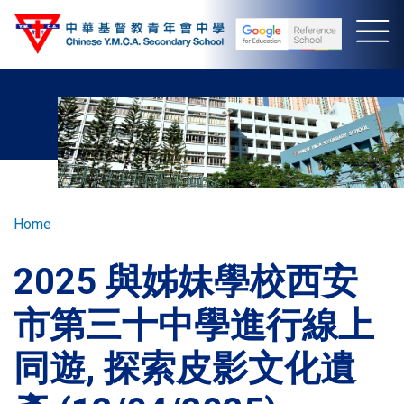
Skip
to
main
content
Breadcrumb
Home
2025 與姊妹學校西安
市第三十中學進行線上
同遊, 探索皮影文化遺