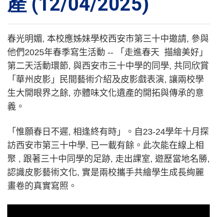
產 (12/04/2025)
春光明媚
,
本校應姊妹學校西安市第三十中邀請
,
參與
他們
2025
年春季寫生活動
--
「走進春天
描繪美好」
第二天活動環節
,
與西安市三十中學的同學
,
共同欣賞
「華州皮影」民間藝術介紹及皮影戲表演
,
讓兩校學
生大開眼界之餘
,
亦體味文化遺產的開拓與傳承的意
義。
「惟願春日不遲
,
相逢終有時」。自
23-24
學年十月探
訪西安市第三十中學
,
已一載有餘。此次能在線上相
聚
,
跟著三十中同學的足跡
,
走出課室
,
遊歷當地名勝
,
認識皮影藝術文化
,
實是兩校攜手共繪學生成長絢麗
畫卷的真實寫照。